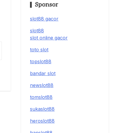
Sponsor
slot88 gacor
slot88
slot online gacor
toto slot
topslot88
bandar slot
newslot88
tomslot88
sukaslot88
heroslot88
hanslot88