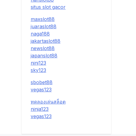
situs slot gacor
maxslot88
juaraslot88
naga188
jakartaslot88
newslot88
japanslot88
ninj123
sky123
sbobet88
vegas123
ทดลองเล่นสล็อต
ninja123
vegas123