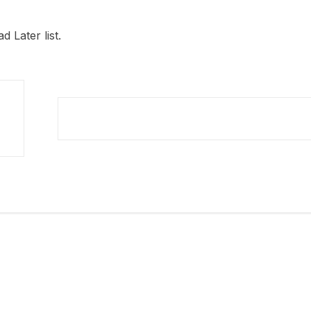
d Later list.