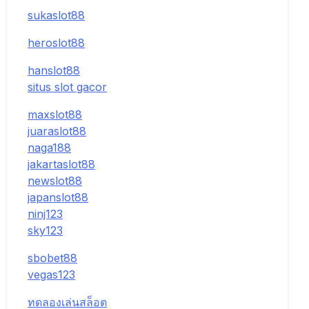
sukaslot88
heroslot88
hanslot88
situs slot gacor
maxslot88
juaraslot88
naga188
jakartaslot88
newslot88
japanslot88
ninj123
sky123
sbobet88
vegas123
ทดลองเล่นสล็อต