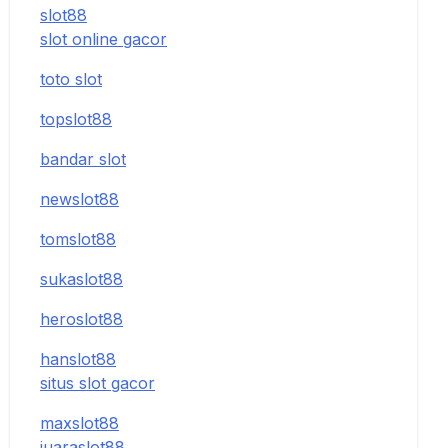
slot88
slot online gacor
toto slot
topslot88
bandar slot
newslot88
tomslot88
sukaslot88
heroslot88
hanslot88
situs slot gacor
maxslot88
juaraslot88