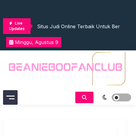
Skip
Langkah Awal Memenangkan Semua Jenis
to
content
Daftar Slot Gacor RTP Tinggi Yang Ramai 
Live
Situs Judi Online Terbaik Untuk Bermain S
Updates
Cara Menang Slot Online Dengan Memili
Minggu, Agustus 9
Bagaimana Cara Daftar Di Situs Online Res
Langkah Awal Memenangkan Semua Jenis
Daftar Slot Gacor RTP Tinggi Yang Ramai 
Situs Judi Online Terbaik Untuk Bermain S
Cara Menang Slot Online Dengan Memili
Bagaimana Cara Daftar Di Situs Online Res
Langkah Awal Memenangkan Semua Jenis
beanieboofanclub.org
beanieboofanclub.org - Artikel
Online Cuan