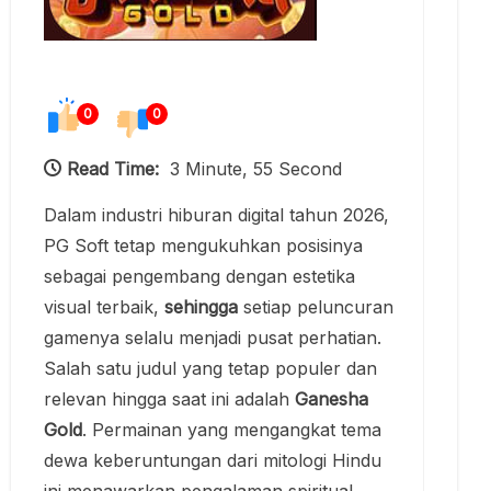
0
0
Read Time:
3 Minute, 55 Second
Dalam industri hiburan digital tahun 2026,
PG Soft tetap mengukuhkan posisinya
sebagai pengembang dengan estetika
visual terbaik,
sehingga
setiap peluncuran
gamenya selalu menjadi pusat perhatian.
Salah satu judul yang tetap populer dan
relevan hingga saat ini adalah
Ganesha
Gold
. Permainan yang mengangkat tema
dewa keberuntungan dari mitologi Hindu
ini menawarkan pengalaman spiritual