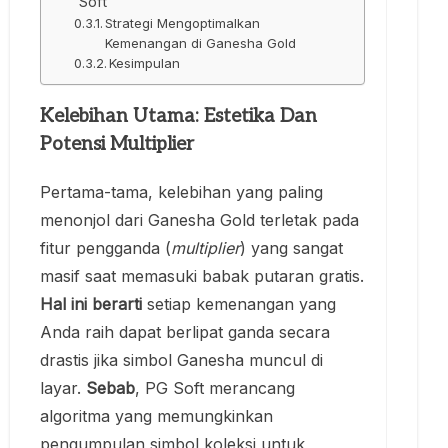
Soft
Strategi Mengoptimalkan
Kemenangan di Ganesha Gold
Kesimpulan
Kelebihan Utama: Estetika Dan
Potensi Multiplier
Pertama-tama, kelebihan yang paling
menonjol dari Ganesha Gold terletak pada
fitur pengganda (
multiplier
) yang sangat
masif saat memasuki babak putaran gratis.
Hal ini berarti
setiap kemenangan yang
Anda raih dapat berlipat ganda secara
drastis jika simbol Ganesha muncul di
layar.
Sebab
, PG Soft merancang
algoritma yang memungkinkan
pengumpulan simbol koleksi untuk