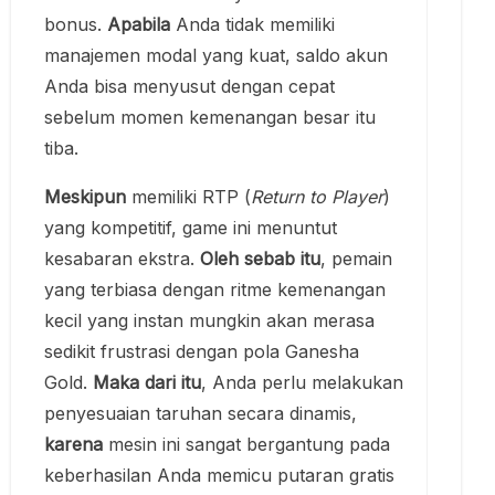
bonus.
Apabila
Anda tidak memiliki
manajemen modal yang kuat, saldo akun
Anda bisa menyusut dengan cepat
sebelum momen kemenangan besar itu
tiba.
Meskipun
memiliki RTP (
Return to Player
)
yang kompetitif, game ini menuntut
kesabaran ekstra.
Oleh sebab itu
, pemain
yang terbiasa dengan ritme kemenangan
kecil yang instan mungkin akan merasa
sedikit frustrasi dengan pola Ganesha
Gold.
Maka dari itu
, Anda perlu melakukan
penyesuaian taruhan secara dinamis,
karena
mesin ini sangat bergantung pada
keberhasilan Anda memicu putaran gratis