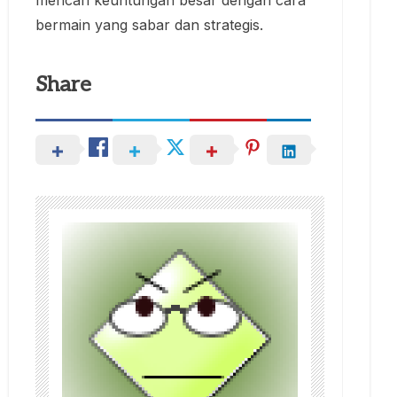
mencari keuntungan besar dengan cara
bermain yang sabar dan strategis.
Share