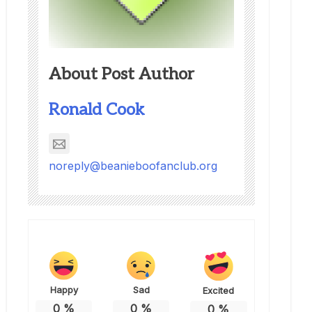
About Post Author
Ronald Cook
noreply@beanieboofanclub.org
Happy
Sad
Excited
0
%
0
%
0
%