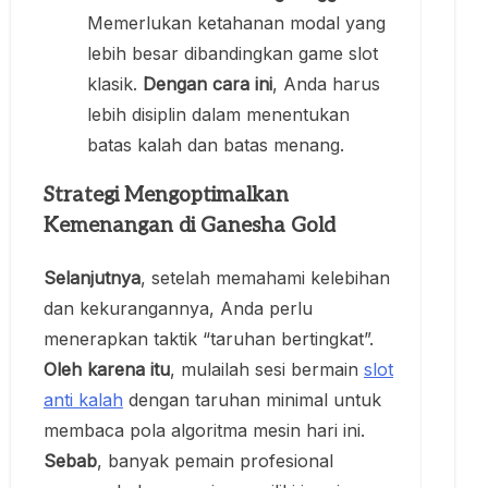
Memerlukan ketahanan modal yang
lebih besar dibandingkan game slot
klasik.
Dengan cara ini
, Anda harus
lebih disiplin dalam menentukan
batas kalah dan batas menang.
Strategi Mengoptimalkan
Kemenangan di Ganesha Gold
Selanjutnya
, setelah memahami kelebihan
dan kekurangannya, Anda perlu
menerapkan taktik “taruhan bertingkat”.
Oleh karena itu
, mulailah sesi bermain
slot
anti kalah
dengan taruhan minimal untuk
membaca pola algoritma mesin hari ini.
Sebab
, banyak pemain profesional